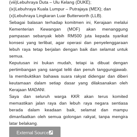
(viii)Lebuhraya Duta – Ulu Kelang (DUKE);
(ix)Lebuhraya Kuala Lumpur – Putrajaya (MEX); dan
(x)Lebuhraya Lingkaran Luar Butterworth (LLB).
Sebagai balasan terhadap komitmen ini, Kerajaan melalui
Kementerian Kewangan (MOF) akan menanggung
pampasan sebanyak lebih RM500 juta kepada syarikat
konsesi yang terlibat, agar operasi dan penyelenggaraan
lebuh raya tetap berjalan dengan baik dan selamat untuk
semua.
Keputusan ini bukan mudah, tetapi ia dibuat dengan
pertimbangan yang sangat teliti dan penuh tanggungjawab.
Ia membuktikan bahawa suara rakyat didengar dan diberi
keutamaan dalam setiap dasar yang dilaksanakan oleh
Kerajaan MADANI.
Saya dan seluruh warga KKR akan terus komited
memastikan jalan raya dan lebuh raya negara sentiasa
berada dalam keadaan baik, selamat dan mampu
dimanfaatkan oleh semua golongan rakyat, tanpa mengira
latar belakang.
External Source