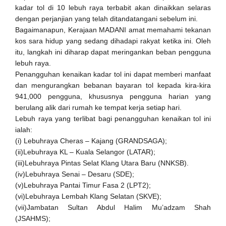
kadar tol di 10 lebuh raya terbabit akan dinaikkan selaras
dengan perjanjian yang telah ditandatangani sebelum ini.
Bagaimanapun, Kerajaan MADANI amat memahami tekanan
kos sara hidup yang sedang dihadapi rakyat ketika ini. Oleh
itu, langkah ini diharap dapat meringankan beban pengguna
lebuh raya.
Penangguhan kenaikan kadar tol ini dapat memberi manfaat
dan mengurangkan bebanan bayaran tol kepada kira-kira
941,000 pengguna, khususnya pengguna harian yang
berulang alik dari rumah ke tempat kerja setiap hari.
Lebuh raya yang terlibat bagi penangguhan kenaikan tol ini
ialah:
(i) Lebuhraya Cheras – Kajang (GRANDSAGA);
(ii)Lebuhraya KL – Kuala Selangor (LATAR);
(iii)Lebuhraya Pintas Selat Klang Utara Baru (NNKSB).
(iv)Lebuhraya Senai – Desaru (SDE);
(v)Lebuhraya Pantai Timur Fasa 2 (LPT2);
(vi)Lebuhraya Lembah Klang Selatan (SKVE);
(vii)Jambatan Sultan Abdul Halim Mu’adzam Shah
(JSAHMS);